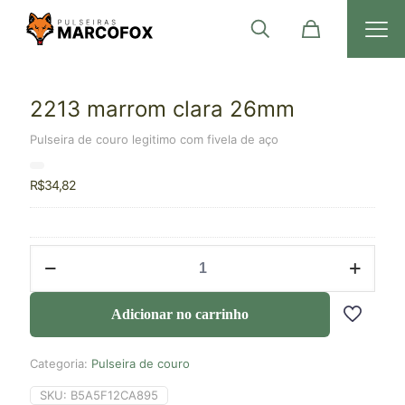
2213 marrom clara 26mm
Pulseira de couro legitimo com fivela de aço
R$
34,82
Adicionar no carrinho
Categoria:
Pulseira de couro
SKU:
B5A5F12CA895