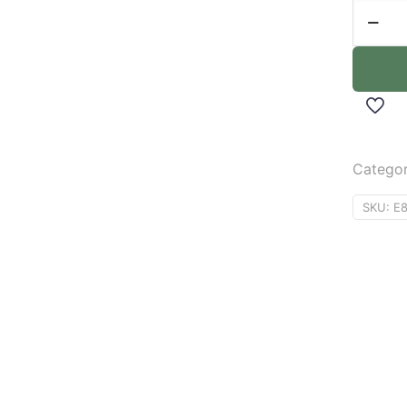
Categor
SKU:
E