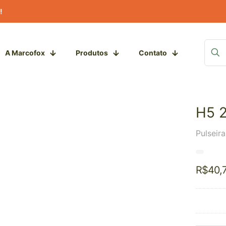
!
A Marcofox
Produtos
Contato
H5 
Pulseir
R$
40,