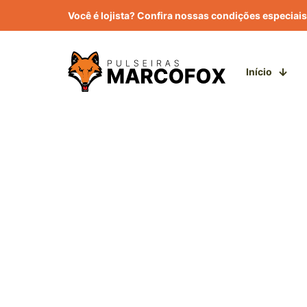
Você é lojista? Confira nossas condições especiais
Início