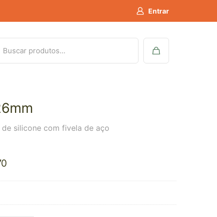
Entrar
26mm
a de silicone com fivela de aço
70