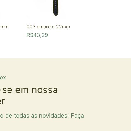
26mm
003 amarelo 22mm
R$
43,29
fox
-se em nossa
er
ro de todas as novidades! Faça