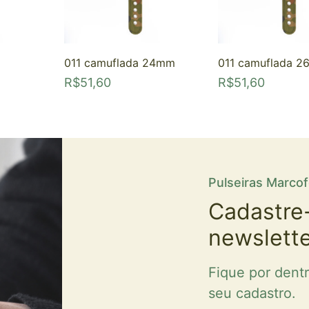
011 camuflada 24mm
011 camuflada 
R$
51,60
R$
51,60
Pulseiras Marco
Cadastre
newslett
Fique por dent
seu cadastro.