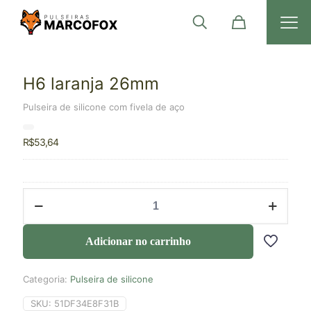
H6 laranja 26mm
Pulseira de silicone com fivela de aço
R$
53,64
Adicionar no carrinho
Categoria:
Pulseira de silicone
SKU:
51DF34E8F31B