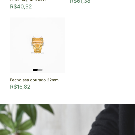
R$
61,38
R$
40,92
Fecho asa dourado 22mm
R$
16,82