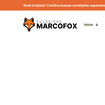
Você é lojista? Confira nossas condições especiais
Início