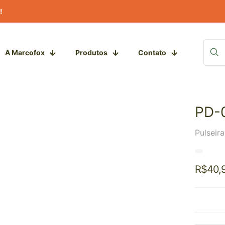
!
A Marcofox
Produtos
Contato
PD-
Pulseir
R$
40,