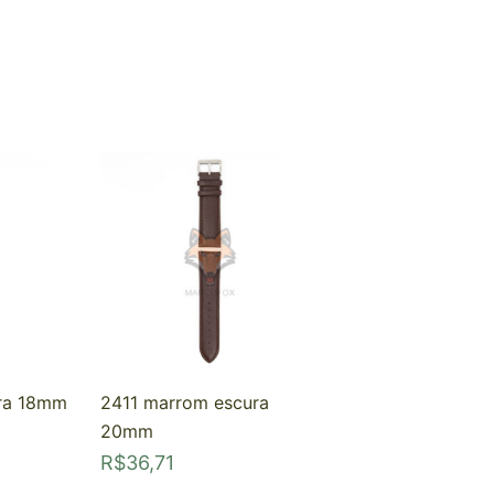
ra 18mm
2411 marrom escura
20mm
R$
36,71