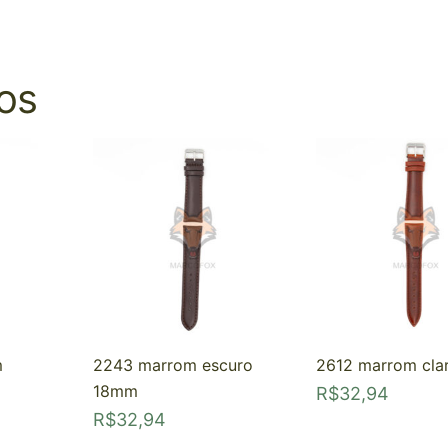
os
m
2243 marrom escuro
2612 marrom cla
18mm
R$
32,94
R$
32,94