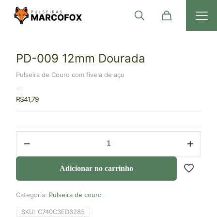
PD-009 12mm Dourada
Pulseira de Couro com fivela de aço
R$
41,79
Adicionar no carrinho
Categoria:
Pulseira de couro
SKU:
C740C3ED6285