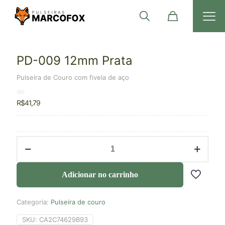
PD-009 12mm Prata
Pulseira de Couro com fivela de aço
R$
41,79
Adicionar no carrinho
Categoria:
Pulseira de couro
SKU:
CA2C74629B93