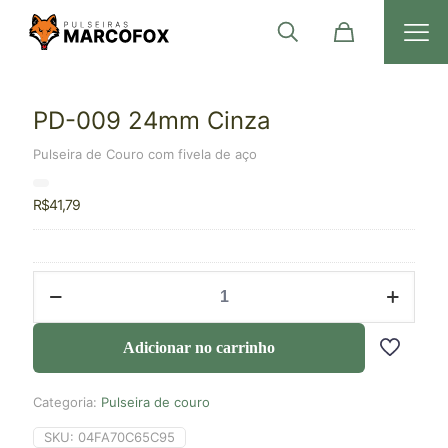
PD-009 24mm Cinza
Pulseira de Couro com fivela de aço
R$
41,79
Adicionar no carrinho
Categoria:
Pulseira de couro
SKU:
04FA70C65C95