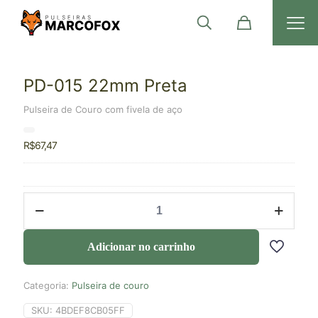
PD-015 22mm Preta
Pulseira de Couro com fivela de aço
R$
67,47
Adicionar no carrinho
Categoria:
Pulseira de couro
SKU:
4BDEF8CB05FF