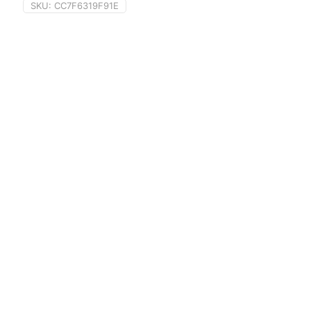
SKU:
CC7F6319F91E