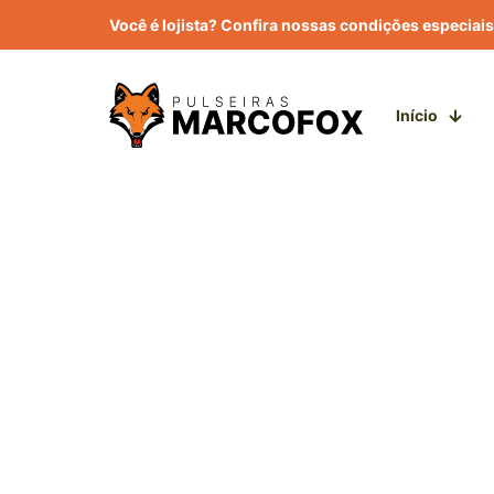
Você é lojista? Confira nossas condições especiais
Início