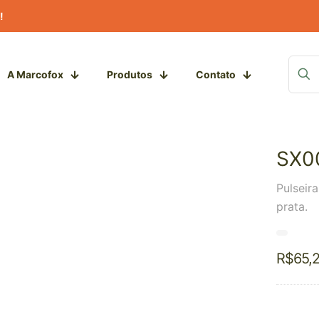
!
A Marcofox
Produtos
Contato
SX0
Pulseir
prata.
R$
65,