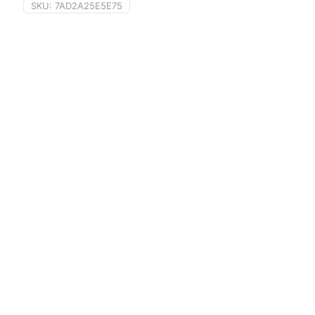
SKU:
7AD2A25E5E75