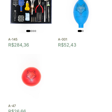
A-145
A-001
R$
284,36
R$
52,43
A-47
R$
26,66