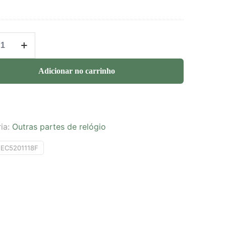
Adicionar no carrinho
ia:
Outras partes de relógio
2EC5201118F