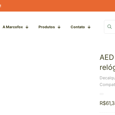
!
A Marcofox
Produtos
Contato
AED 
reló
Decalqu
Compatí
R$
61,3