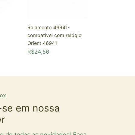
Rolamento 46941-
compatível com relógio
Orient 46941
R$
24,56
fox
-se em nossa
er
ro de todas as novidades! Faça