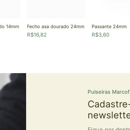
ado 14mm
Fecho asa dourado 24mm
Passante 24mm
R$
16,82
R$
3,60
Pulseiras Marco
Cadastre
newslett
Fique por dent