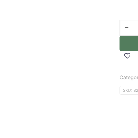
Categor
SKU:
8