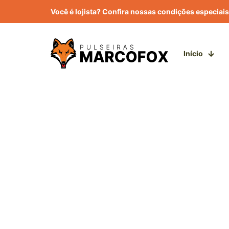
Você é lojista? Confira nossas condições especiais
Início