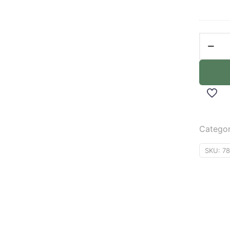
Categor
SKU:
7