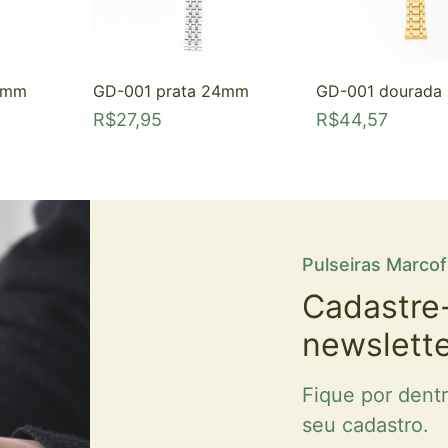
2mm
GD-001 prata 24mm
GD-001 dourad
R$
27,95
R$
44,57
Pulseiras Marco
Cadastre
newslett
Fique por dent
seu cadastro.