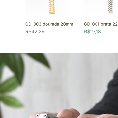
GD-003 dourada 20mm
GD-001 prata 2
R$
42,29
R$
27,18