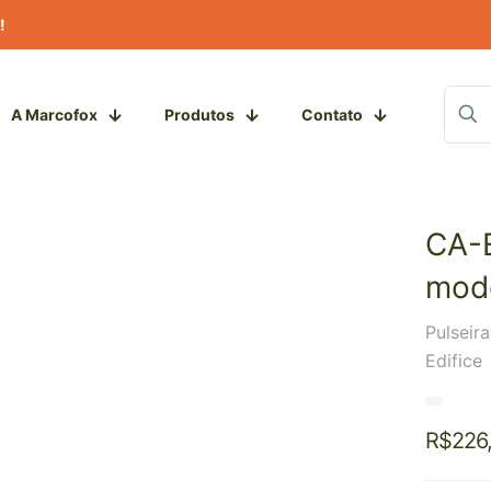
!
A Marcofox
Produtos
Contato
CA-
mode
Pulseir
Edifice
R$
226