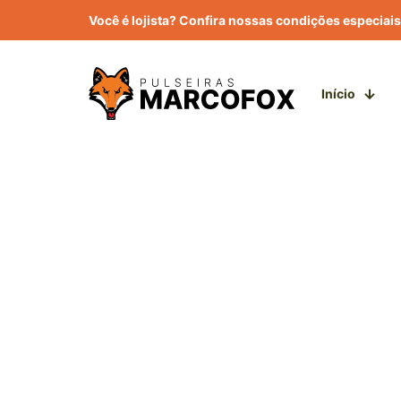
Você é lojista? Confira nossas condições especiais
Início