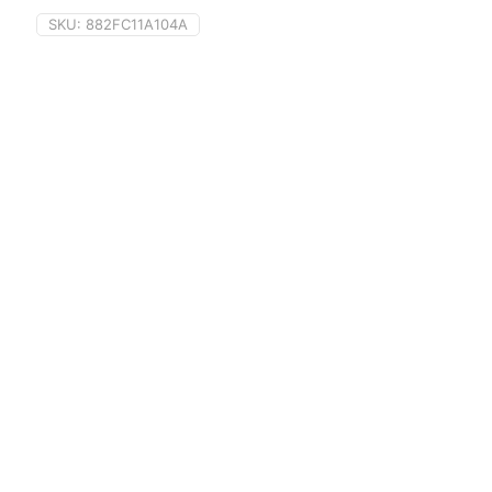
SKU:
882FC11A104A