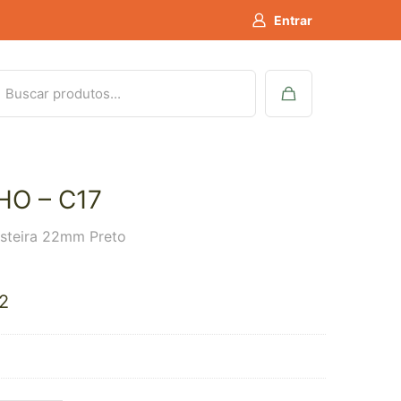
Entrar
HO – C17
steira 22mm Preto
2