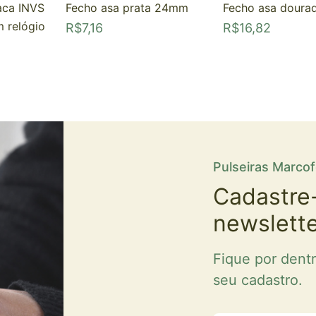
aca INVS
Fecho asa prata 24mm
Fecho asa dour
 relógio
R$
7,16
R$
16,82
Pulseiras Marco
Cadastre
newslett
Fique por dent
seu cadastro.