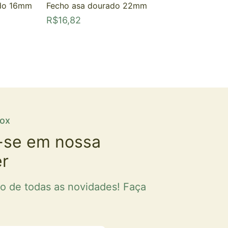
ado 16mm
Fecho asa dourado 22mm
R$
16,82
fox
-se em nossa
er
ro de todas as novidades! Faça