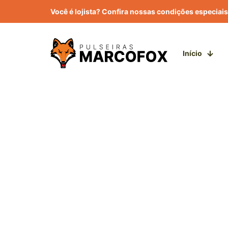
Você é lojista? Confira nossas condições especiais
Início