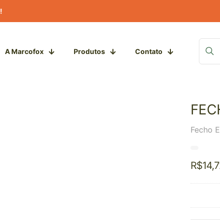
!
A Marcofox
Produtos
Contato
FEC
Fecho E
R$
14,7