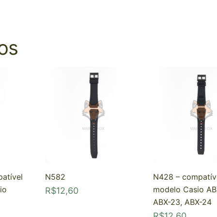
os
atível
N582
N428 – compatív
io
modelo Casio AB
R$
12,60
ABX-23, ABX-24
R$
12,60