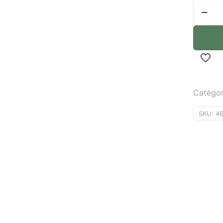
Categor
SKU:
4