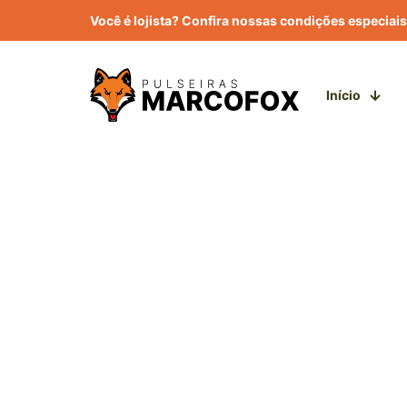
Você é lojista? Confira nossas condições especiais
Início