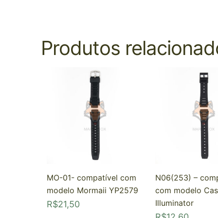
Produtos relacionad
MO-01- compatível com
N06(253) – comp
modelo Mormaii YP2579
com modelo Cas
Illuminator
R$
21,50
R$
12,60