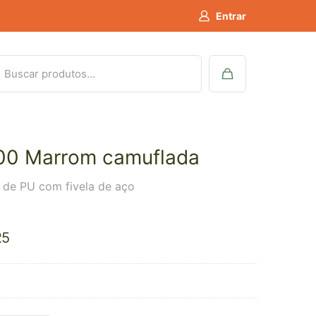
Entrar
00 Marrom camuflada
a de PU com fivela de aço
25