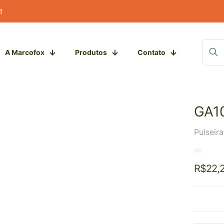
!
A Marcofox
Produtos
Contato
GA1
Pulseir
R$
22,