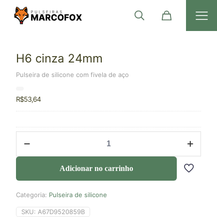
H6 cinza 24mm
Pulseira de silicone com fivela de aço
R$
53,64
Adicionar no carrinho
Categoria:
Pulseira de silicone
SKU:
A67D9520859B