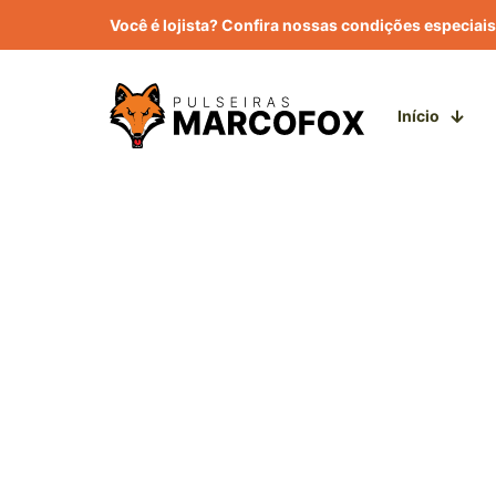
Você é lojista? Confira nossas condições especiais
Início