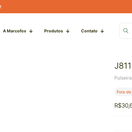
!
A Marcofox
Produtos
Contato
J81
Pulseir
Fora de
R$
30,