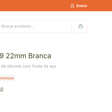
Entrar
19 22mm Branca
a de silicone com fivela de aço
 estoque
62