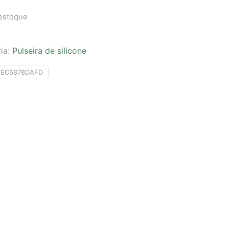
 estoque
ia:
Pulseira de silicone
8EC6878DAFD