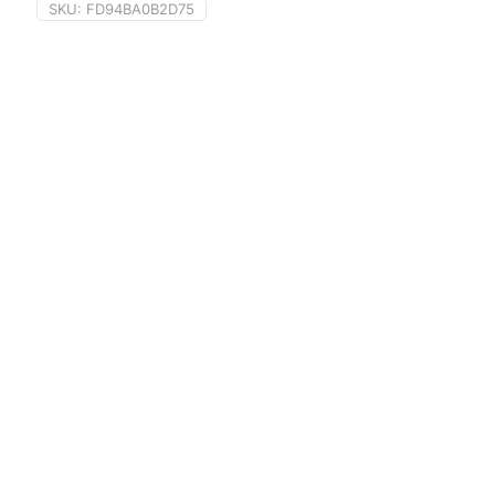
SKU:
FD94BA0B2D75