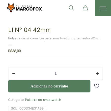
LI N° 04 42mm
Pulseira de silicone lisa para smartwatch no tamanho 42mm
R$
38,99
Adicionar no carrinho
Categoria:
Pulseira de smartwatch
SKU:
0CDD34E31AB9