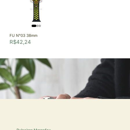
FU N°03 38mm
R$
42,24
Pulseiras Marcofox