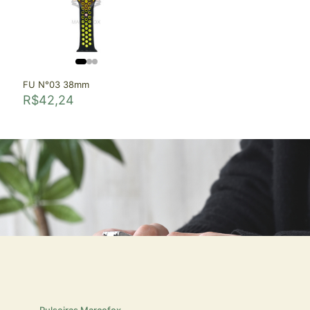
FU N°03 38mm
R$
42,24
Pulseiras Marcofox