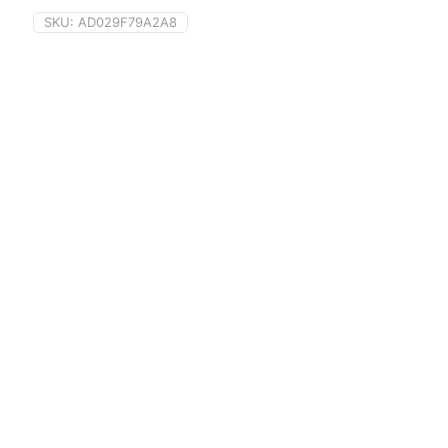
SKU:
AD029F79A2A8