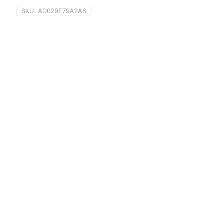
SKU:
AD029F79A2A8