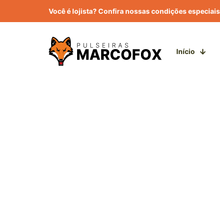
Você é lojista? Confira nossas condições especiais
Início