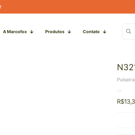
!
A Marcofox
Produtos
Contato
N32
Pulseir
R$
13,