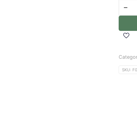
Categor
SKU:
F