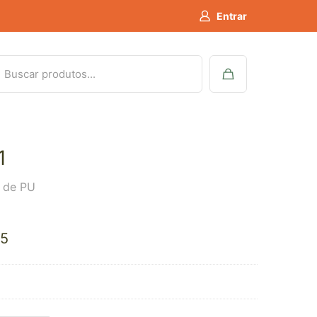
Entrar
1
a de PU
35