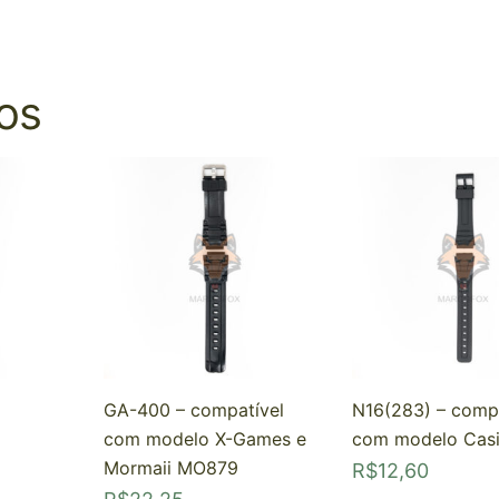
os
GA-400 – compatível
N16(283) – comp
com modelo X-Games e
com modelo Casi
Mormaii MO879
R$
12,60