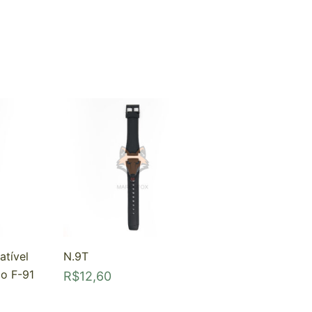
atível
N.9T
o F-91
R$
12,60