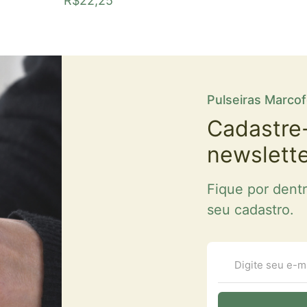
R$
22,25
Pulseiras Marco
Cadastre
newslett
Fique por dent
seu cadastro.