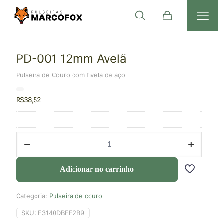
PD-001 12mm Avelã
Pulseira de Couro com fivela de aço
R$
38,52
Adicionar no carrinho
Categoria:
Pulseira de couro
SKU:
F3140DBFE2B9