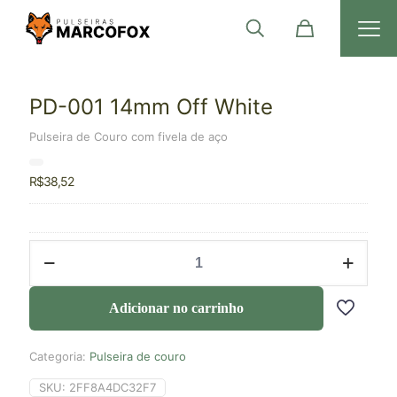
PD-001 14mm Off White
Pulseira de Couro com fivela de aço
R$
38,52
Adicionar no carrinho
Categoria:
Pulseira de couro
SKU:
2FF8A4DC32F7