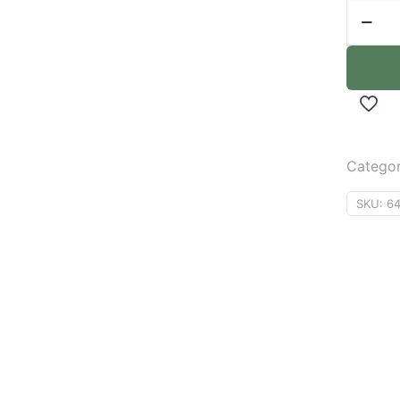
Categor
SKU:
6