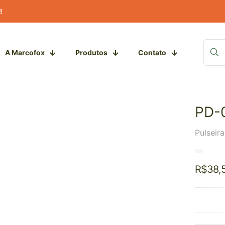
!
A Marcofox
Produtos
Contato
PD-
Pulseir
R$
38,