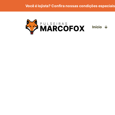
Você é lojista? Confira nossas condições especiais
Início