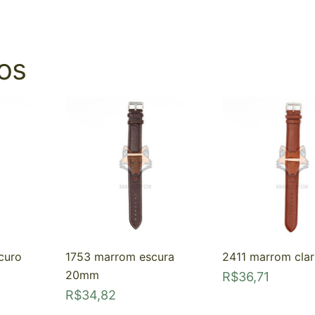
os
curo
1753 marrom escura
2411 marrom cla
20mm
R$
36,71
R$
34,82