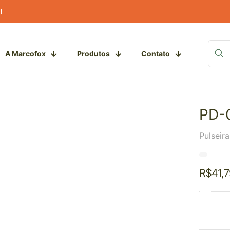
!
A Marcofox
Produtos
Contato
PD-
Pulseir
R$
41,7