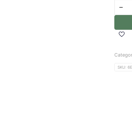
Categor
SKU:
6