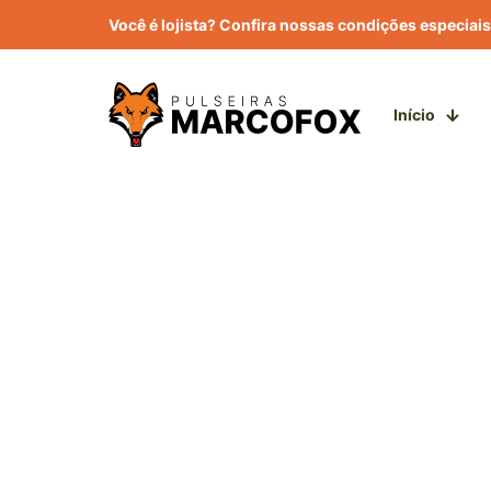
Você é lojista? Confira nossas condições especiais
Início