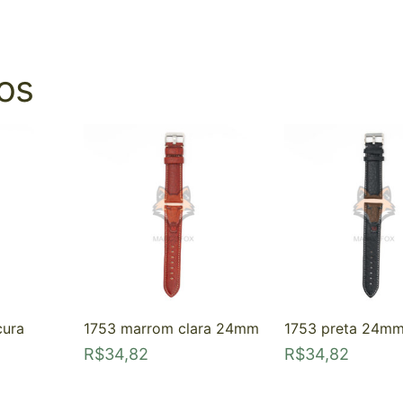
os
cura
1753 marrom clara 24mm
1753 preta 24m
R$
34,82
R$
34,82