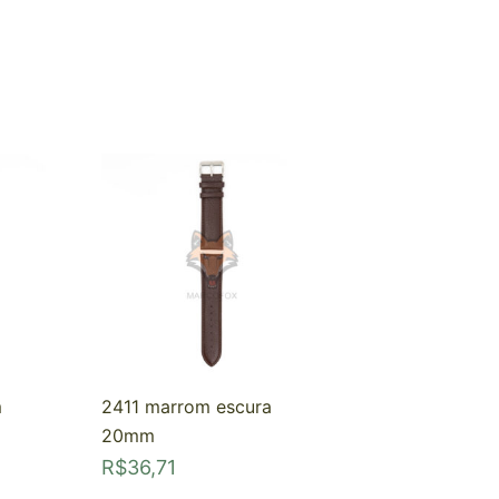
m
2411 marrom escura
20mm
R$
36,71