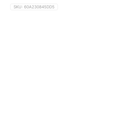
SKU:
60A230845DD5