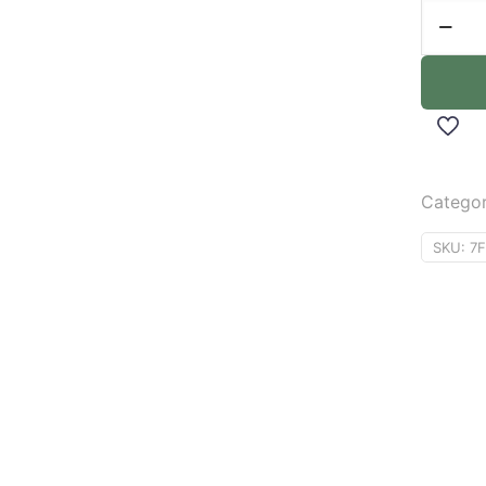
Categor
SKU:
7