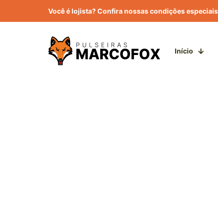
Você é lojista? Confira nossas condições especiais
Início