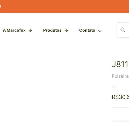
!
A Marcofox
Produtos
Contato
J81
Pulseir
R$
30,