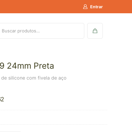
Entrar
19 24mm Preta
a de silicone com fivela de aço
62