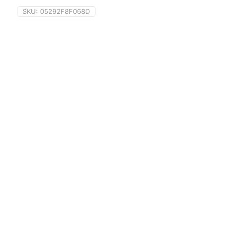
SKU:
05292F8F068D